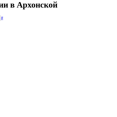
ии в Архонской
#