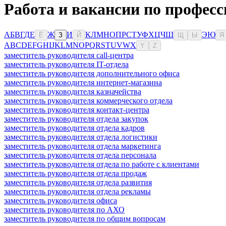
Работа и вакансии по професс
А
Б
В
Г
Д
Е
Ж
И
К
Л
М
Н
О
П
Р
С
Т
У
Ф
Х
Ц
Ч
Ш
Э
Ю
Ё
З
Й
Щ
Ы
Я
A
B
C
D
E
F
G
H
I
J
K
L
M
N
O
P
Q
R
S
T
U
V
W
X
Y
Z
заместитель руководителя call-центра
заместитель руководителя IT-отдела
заместитель руководителя дополнительного офиса
заместитель руководителя интернет-магазина
заместитель руководителя казначейства
заместитель руководителя коммерческого отдела
заместитель руководителя контакт-центра
заместитель руководителя отдела закупок
заместитель руководителя отдела кадров
заместитель руководителя отдела логистики
заместитель руководителя отдела маркетинга
заместитель руководителя отдела персонала
заместитель руководителя отдела по работе с клиентами
заместитель руководителя отдела продаж
заместитель руководителя отдела развития
заместитель руководителя отдела рекламы
заместитель руководителя офиса
заместитель руководителя по АХО
заместитель руководителя по общим вопросам