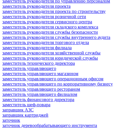
заместитель руководителя по управлению персоналом
заместитель руководителя проекта
заместитель руководителя проекта по строительству
заместитель руководителя розничной сети
заместитель руководителя сервисного центра
заместитель руководителя складского комплекса
заместитель руководителя службы безопасности
заместитель руководителя службы внутреннего аудита
заместитель руководителя торгового отдела
заместитель руководителя филиала
заместитель руководителя хозяйственной службы
заместитель руководителя юридической службы
заместитель технического директора
заместитель управляющего
заместитель управляющего магазином
заместитель управляющего операционным офисом
заместитель управляющего по корпоративному бизнесу
заместитель управляющего рестораном
заместитель управляющего филиалом
заместитель финансового директора
заместитель шеф-повара
заправщик АЗС
заправщик картриджей
заточник
заточник деревообрабатывающего инструмента