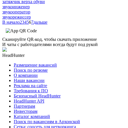
затяжчик верха обуви
звукоинженер
звукооператор
звукорежиссер
В начало
2
3
4
5
6
7
дальше
Сканируйте QR-код, чтобы скачать приложение
И чаты с работодателями всегда будут под рукой
HeadHunter
Размещение вакансий
Поиск по резюме
О компании
Наши вакансии
Реклама на сайте
Требования к ПО
Безопасный HeadHunter
HeadHunter API
Партнерам
Инвесторам
Каталог компаний
Поиск по вакансиям в Архонской
Сетка: соцсеть для нетворкинга