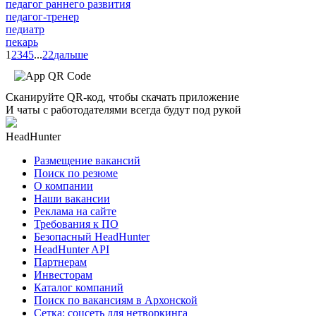
педагог раннего развития
педагог-тренер
педиатр
пекарь
1
2
3
4
5
...
22
дальше
Сканируйте QR-код, чтобы скачать приложение
И чаты с работодателями всегда будут под рукой
HeadHunter
Размещение вакансий
Поиск по резюме
О компании
Наши вакансии
Реклама на сайте
Требования к ПО
Безопасный HeadHunter
HeadHunter API
Партнерам
Инвесторам
Каталог компаний
Поиск по вакансиям в Архонской
Сетка: соцсеть для нетворкинга