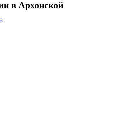
ии в Архонской
#