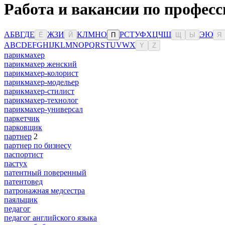
Работа и вакансии по професс
А
Б
В
Г
Д
Е
Ж
З
И
К
Л
М
Н
О
Р
С
Т
У
Ф
Х
Ц
Ч
Ш
Э
Ю
Ё
Й
П
Щ
Ы
Я
A
B
C
D
E
F
G
H
I
J
K
L
M
N
O
P
Q
R
S
T
U
V
W
X
Y
Z
парикмахер
парикмахер женский
парикмахер-колорист
парикмахер-модельер
парикмахер-стилист
парикмахер-технолог
парикмахер-универсал
паркетчик
парковщик
партнер
2
партнер по бизнесу
паспортист
пастух
патентный поверенный
патентовед
патронажная медсестра
паяльщик
педагог
педагог английского языка