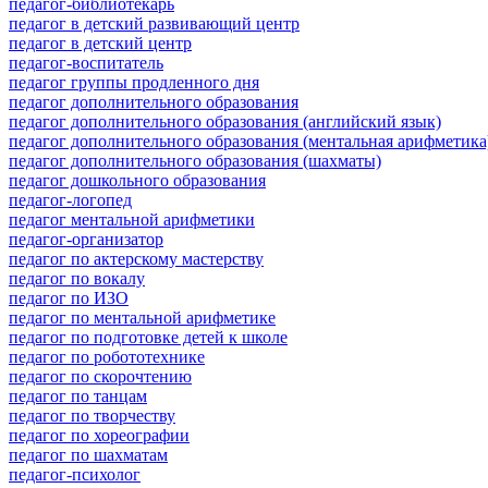
педагог-библиотекарь
педагог в детский развивающий центр
педагог в детский центр
педагог-воспитатель
педагог группы продленного дня
педагог дополнительного образования
педагог дополнительного образования (английский язык)
педагог дополнительного образования (ментальная арифметика
педагог дополнительного образования (шахматы)
педагог дошкольного образования
педагог-логопед
педагог ментальной арифметики
педагог-организатор
педагог по актерскому мастерству
педагог по вокалу
педагог по ИЗО
педагог по ментальной арифметике
педагог по подготовке детей к школе
педагог по робототехнике
педагог по скорочтению
педагог по танцам
педагог по творчеству
педагог по хореографии
педагог по шахматам
педагог-психолог