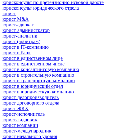
юрисконсульт по претензионно-исковой работе
юрисконсульт юридического отдела
юрист
юрист M&A
юрист-адвокат
юрист-администратор
юрист-аналитик
юрист (арбитраж)
юрист в IT-компанию
юрист в банк
юрист в единственном лице
юрист в единственном числе
юрист в консалтинговую компанию
юрист в строительную компанию
юрист в транспортную компанию
юрист в юридический отдел
юрист в юридическую компанию
юрист-делопроизводитель
юрист договорного отдела
юрист ЖКХ
юрист-исполнитель
юрист-кадровик
юрист компании
юрист-международник
юрист начального уровня