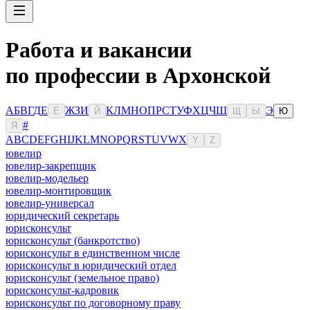
Работа и вакансии
по профессии в Архонской
А
Б
В
Г
Д
Е
Ж
З
И
К
Л
М
Н
О
П
Р
С
Т
У
Ф
Х
Ц
Ч
Ш
Э
Ё
Й
Щ
Ы
Ю
#
Я
A
B
C
D
E
F
G
H
I
J
K
L
M
N
O
P
Q
R
S
T
U
V
W
X
Y
Z
ювелир
ювелир-закрепщик
ювелир-модельер
ювелир-монтировщик
ювелир-универсал
юридический секретарь
юрисконсульт
юрисконсульт (банкротство)
юрисконсульт в единственном числе
юрисконсульт в юридический отдел
юрисконсульт (земельное право)
юрисконсульт-кадровик
юрисконсульт по договорному праву