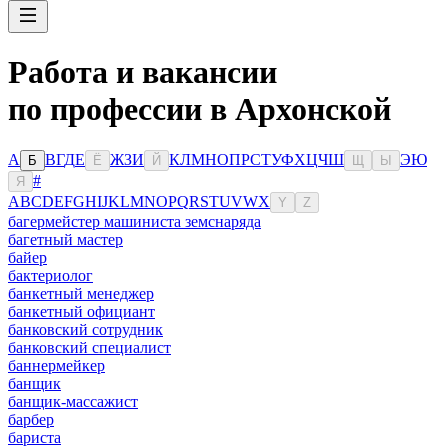
Работа и вакансии
по профессии в Архонской
А
В
Г
Д
Е
Ж
З
И
К
Л
М
Н
О
П
Р
С
Т
У
Ф
Х
Ц
Ч
Ш
Э
Ю
Б
Ё
Й
Щ
Ы
#
Я
A
B
C
D
E
F
G
H
I
J
K
L
M
N
O
P
Q
R
S
T
U
V
W
X
Y
Z
багермейстер машиниста земснаряда
багетный мастер
байер
бактериолог
банкетный менеджер
банкетный официант
банковский сотрудник
банковский специалист
баннермейкер
банщик
банщик-массажист
барбер
бариста