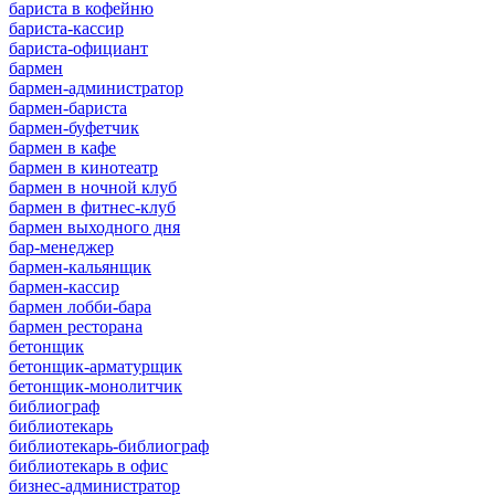
бариста в кофейню
бариста-кассир
бариста-официант
бармен
бармен-администратор
бармен-бариста
бармен-буфетчик
бармен в кафе
бармен в кинотеатр
бармен в ночной клуб
бармен в фитнес-клуб
бармен выходного дня
бар-менеджер
бармен-кальянщик
бармен-кассир
бармен лобби-бара
бармен ресторана
бетонщик
бетонщик-арматурщик
бетонщик-монолитчик
библиограф
библиотекарь
библиотекарь-библиограф
библиотекарь в офис
бизнес-администратор