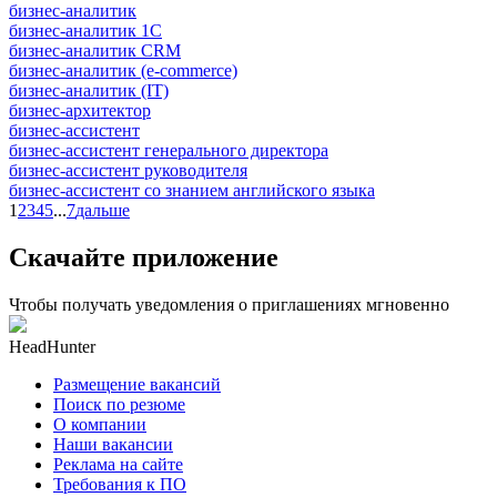
бизнес-аналитик
бизнес-аналитик 1С
бизнес-аналитик CRM
бизнес-аналитик (e-commerce)
бизнес-аналитик (IT)
бизнес-архитектор
бизнес-ассистент
бизнес-ассистент генерального директора
бизнес-ассистент руководителя
бизнес-ассистент со знанием английского языка
1
2
3
4
5
...
7
дальше
Скачайте приложение
Чтобы получать уведомления о приглашениях мгновенно
HeadHunter
Размещение вакансий
Поиск по резюме
О компании
Наши вакансии
Реклама на сайте
Требования к ПО