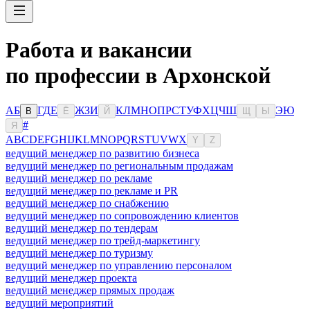
Работа и вакансии
по профессии в Архонской
А
Б
Г
Д
Е
Ж
З
И
К
Л
М
Н
О
П
Р
С
Т
У
Ф
Х
Ц
Ч
Ш
Э
Ю
В
Ё
Й
Щ
Ы
#
Я
A
B
C
D
E
F
G
H
I
J
K
L
M
N
O
P
Q
R
S
T
U
V
W
X
Y
Z
ведущий менеджер по развитию бизнеса
ведущий менеджер по региональным продажам
ведущий менеджер по рекламе
ведущий менеджер по рекламе и PR
ведущий менеджер по снабжению
ведущий менеджер по сопровождению клиентов
ведущий менеджер по тендерам
ведущий менеджер по трейд-маркетингу
ведущий менеджер по туризму
ведущий менеджер по управлению персоналом
ведущий менеджер проекта
ведущий менеджер прямых продаж
ведущий мероприятий