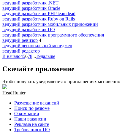
ведущий разработчик .NET
ведущий разработчик Oracle
ведущий разработчик PHP team lead
ведущий разработчик Ruby on Rails
ведущий разработчик мобильных приложений
ведущий разработчик ПО
ведущий разработчик программного обеспечения
ведущий ревизор
4
ведущий региональный менеджер
ведущий редактор
В начало
4
5
6
7
8
...
19
дальше
Скачайте приложение
Чтобы получать уведомления о приглашениях мгновенно
HeadHunter
Размещение вакансий
Поиск по резюме
О компании
Наши вакансии
Реклама на сайте
Требования к ПО