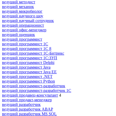
ведущий методист
ведущий механик
ведущий микробиолог
ведущий научного шоу
ведущий научный сотрудник
ведущий операционист
ведущий офис-менеджер
ведущий оценщик
ведущий программист
ведущий программист 1C
ведущий программист 1С 8
ведущий программист 1С-Битрикс
ведущий программист 1С:ЗУП
ведущий программист Delphi
ведущий программист Java
ведущий программист Java EE
ведущий программист .NET
ведущий программист Python
ведущий программист-разработчик
ведущий программист-разработчик 1С
ведущий продавец-консультант
4
ведущий продакт-менеджер
ведущий разработчик
ведущий разработчик ABAP
ведущий разработчик MS SQL