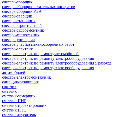
слесарь-сборщик
слесарь-сборщик летательных аппаратов
слесарь-сборщик РЭА
слесарь-сварщик
слесарь-станочник
слесарь строительный
слесарь-судоремонтник
слесарь-теплотехник
слесарь-универсал
слесарь участка механосборочных работ
слесарь-электрик
слесарь-электрик по ремонту автомобилей
слесарь-электрик по ремонту электрооборудования
слесарь-электрик по ремонту электрооборудования 5 разряда
слесарь-электрик по ремонту электрооборудования
автомобилей
слесарь-электромонтажник
сливщик-разливщик
слотчик
сметчик
сметчик-замерщик
сметчик ПИР
сметчик-проектировщик
сметчик ПТО
сметчик-строитель