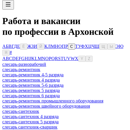
Работа и вакансии
по профессии в Архонской
А
Б
В
Г
Д
Е
Ж
З
И
К
Л
М
Н
О
П
Р
Т
У
Ф
Х
Ц
Ч
Ш
Э
Ю
Ё
Й
С
Щ
Ы
#
Я
A
B
C
D
E
F
G
H
I
J
K
L
M
N
O
P
Q
R
S
T
U
V
W
X
Y
Z
слесарь-разнорабочий
слесарь-ремонтник
слесарь-ремонтник 4-5 разряда
слесарь-ремонтник 4 разряда
слесарь-ремонтник 5-6 разряда
слесарь-ремонтник 5 разряда
слесарь-ремонтник 6 разряда
слесарь-ремонтник промышленного оборудования
слесарь-ремонтник швейного оборудования
слесарь-сантехник
слесарь-сантехник 4 разряда
слесарь-сантехник 5 разряда
слесарь сантехник-сварщик