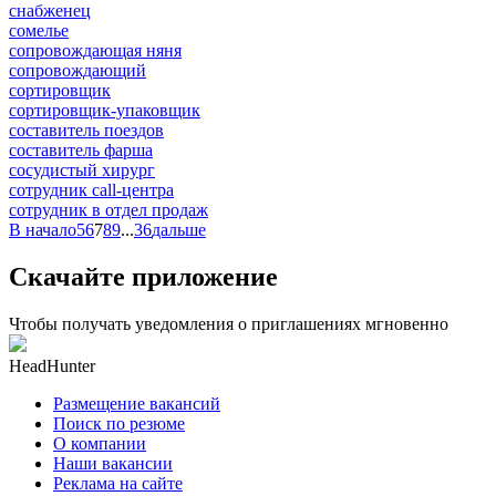
снабженец
сомелье
сопровождающая няня
сопровождающий
сортировщик
сортировщик-упаковщик
составитель поездов
составитель фарша
сосудистый хирург
сотрудник call-центра
сотрудник в отдел продаж
В начало
5
6
7
8
9
...
36
дальше
Скачайте приложение
Чтобы получать уведомления о приглашениях мгновенно
HeadHunter
Размещение вакансий
Поиск по резюме
О компании
Наши вакансии
Реклама на сайте