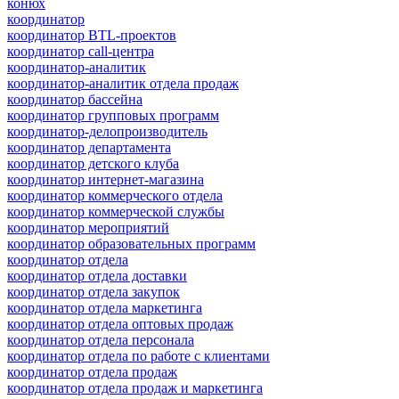
конюх
координатор
координатор BTL-проектов
координатор call-центра
координатор-аналитик
координатор-аналитик отдела продаж
координатор бассейна
координатор групповых программ
координатор-делопроизводитель
координатор департамента
координатор детского клуба
координатор интернет-магазина
координатор коммерческого отдела
координатор коммерческой службы
координатор мероприятий
координатор образовательных программ
координатор отдела
координатор отдела доставки
координатор отдела закупок
координатор отдела маркетинга
координатор отдела оптовых продаж
координатор отдела персонала
координатор отдела по работе с клиентами
координатор отдела продаж
координатор отдела продаж и маркетинга