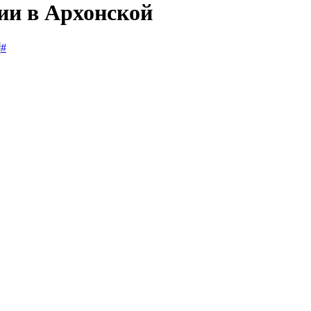
ии в Архонской
#