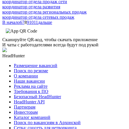
координатор отдела продаж сети
координатор отдела развития
координатор отдела региональных продаж
координатор отдела сетевых продаж
В начало
6
7
8
9
10
11
дальше
Сканируйте QR-код, чтобы скачать приложение
И чаты с работодателями всегда будут под рукой
HeadHunter
Размещение вакансий
Поиск по резюме
О компании
Наши вакансии
Реклама на сайте
Требования к ПО
Безопасный HeadHunter
HeadHunter API
Партнерам
Инвесторам
Каталог компаний
Поиск по вакансиям в Архонской
Сетка: соцсеть для нетворкинга