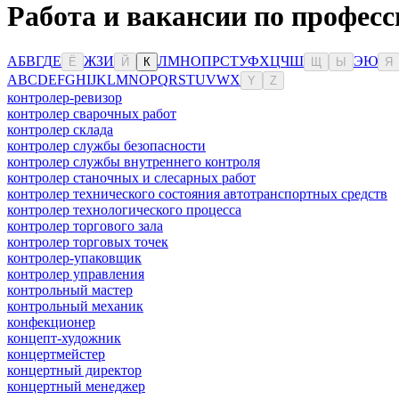
Работа и вакансии по професс
А
Б
В
Г
Д
Е
Ж
З
И
Л
М
Н
О
П
Р
С
Т
У
Ф
Х
Ц
Ч
Ш
Э
Ю
Ё
Й
К
Щ
Ы
Я
A
B
C
D
E
F
G
H
I
J
K
L
M
N
O
P
Q
R
S
T
U
V
W
X
Y
Z
контролер-ревизор
контролер сварочных работ
контролер склада
контролер службы безопасности
контролер службы внутреннего контроля
контролер станочных и слесарных работ
контролер технического состояния автотранспортных средств
контролер технологического процесса
контролер торгового зала
контролер торговых точек
контролер-упаковщик
контролер управления
контрольный мастер
контрольный механик
конфекционер
концепт-художник
концертмейстер
концертный директор
концертный менеджер