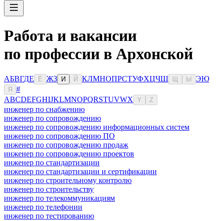
Работа и вакансии
по профессии в Архонской
А
Б
В
Г
Д
Е
Ж
З
К
Л
М
Н
О
П
Р
С
Т
У
Ф
Х
Ц
Ч
Ш
Э
Ю
Ё
И
Й
Щ
Ы
#
Я
A
B
C
D
E
F
G
H
I
J
K
L
M
N
O
P
Q
R
S
T
U
V
W
X
Y
Z
инженер по снабжению
инженер по сопровождению
инженер по сопровождению информационных систем
инженер по сопровождению ПО
инженер по сопровождению продаж
инженер по сопровождению проектов
инженер по стандартизации
инженер по стандартизации и сертификации
инженер по строительному контролю
инженер по строительству
инженер по телекоммуникациям
инженер по телефонии
инженер по тестированию