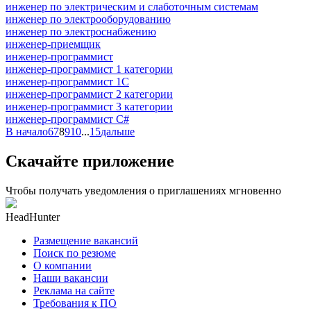
инженер по электрическим и слаботочным системам
инженер по электрооборудованию
инженер по электроснабжению
инженер-приемщик
инженер-программист
инженер-программист 1 категории
инженер-программист 1С
инженер-программист 2 категории
инженер-программист 3 категории
инженер-программист C#
В начало
6
7
8
9
10
...
15
дальше
Скачайте приложение
Чтобы получать уведомления о приглашениях мгновенно
HeadHunter
Размещение вакансий
Поиск по резюме
О компании
Наши вакансии
Реклама на сайте
Требования к ПО