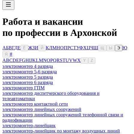
Работа и вакансии
по профессии в Архонской
А
Б
В
Г
Д
Е
Ж
З
И
К
Л
М
Н
О
П
Р
С
Т
У
Ф
Х
Ц
Ч
Ш
Ю
Ё
Й
Щ
Ы
Э
#
Я
A
B
C
D
E
F
G
H
I
J
K
L
M
N
O
P
Q
R
S
T
U
V
W
X
Y
Z
электромонтер 4 разряда
электромонтер 5-6 разряда
электромонтер 5 разряда
электромонтер 6 разряда
электромонтер ГПМ
электромонтер диспетчерского оборудования и
телеавтоматики
электромонтер контактной сети
электромонтер линейных сооружений
электромонтер линейных сооружений телефонной связи и
радиофикации
электромонтер-линейщик
электромонтер-линейщик по монтажу воздушных линий