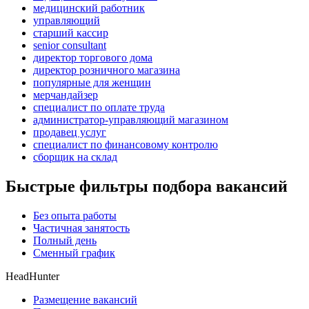
медицинский работник
управляющий
старший кассир
senior consultant
директор торгового дома
директор розничного магазина
популярные для женщин
мерчандайзер
специалист по оплате труда
администратор-управляющий магазином
продавец услуг
специалист по финансовому контролю
сборщик на склад
Быстрые фильтры подбора вакансий
Без опыта работы
Частичная занятость
Полный день
Сменный график
HeadHunter
Размещение вакансий