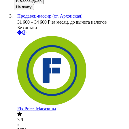
В мессенджер
На почту
Продавец-кассир (ст. Архонская)
31 600
–
34 600
₽
за месяц,
до вычета налогов
Без опыта
Fix Price. Магазины
3.9
•