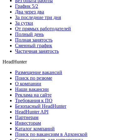
Без опыта работы
График 5/2
Два через два
За последние три дня
За сутки
От прямых работодателей
Полный день
Полная занятость
Сменный график
Частичная занятость
HeadHunter
Размещение вакансий
Поиск по резюме
О компании
Наши вакансии
Реклама на сайте
Требования к ПО
Безопасный HeadHunter
HeadHunter API
Партнерам
Инвесторам
Каталог компаний
Поиск по вакансиям в Архонской
Сетка: соцсеть для нетворкинга