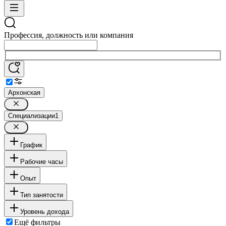
Профессия, должность или компания
Архонская
Специализации
1
График
Рабочие часы
Опыт
Тип занятости
Уровень дохода
Ещё фильтры