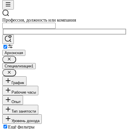
Профессия, должность или компания
Архонская
Специализации
1
График
Рабочие часы
Опыт
Тип занятости
Уровень дохода
Ещё фильтры