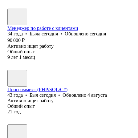
Менеджер по работе с клиентами
34
года
•
Была
сегодня
•
Обновлено
сегодня
90 000
₽
Активно ищет работу
Общий опыт
9
лет
1
месяц
Программист (PHP/SQL/C#)
43
года
•
Был
сегодня
•
Обновлено
4 августа
Активно ищет работу
Общий опыт
21
год