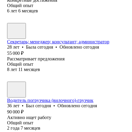
Конкретные достижения
Общий опыт
6
лет
6
месяцев
Секретарь; менеджер; консультант; администратор
28
лет
•
Была
сегодня
•
Обновлено
сегодня
55 000
₽
Рассматривает предложения
Общий опыт
8
лет
11
месяцев
Водитель погрузчика (вилочного)-грузчик
36
лет
•
Был
сегодня
•
Обновлено
сегодня
90 000
₽
Активно ищет работу
Общий опыт
2
года
7
месяцев