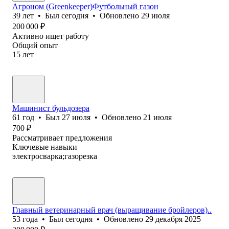
Агроном (Greenkeeper)Футбольный газон
39
лет
•
Был
сегодня
•
Обновлено
29 июля
200 000
₽
Активно ищет работу
Общий опыт
15
лет
Машинист бульдозера
61
год
•
Был
27 июля
•
Обновлено
21 июля
700
₽
Рассматривает предложения
Ключевые навыки
электросварка;газорезка
Главный ветеринарный врач (выращивание бройлеров)..
53
года
•
Был
сегодня
•
Обновлено
29 декабря 2025