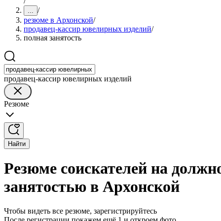
/
/
...
резюме в Архонской
/
продавец-кассир ювелирных изделий
/
полная занятость
продавец-кассир ювелирных изделий
Резюме
Найти
Резюме соискателей на должн
занятостью в Архонской
Чтобы видеть все резюме, зарегистрируйтесь
После регистрации покажем ещё 1 и откроем фото