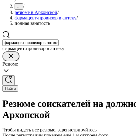
/
/
...
резюме в Архонской
/
фармацевт-провизор в аптеку
/
полная занятость
фармацевт-провизор в аптеку
Резюме
Найти
Резюме соискателей на должно
Архонской
Чтобы видеть все резюме, зарегистрируйтесь
После регистрации покажем ещё 1 и откроем фото