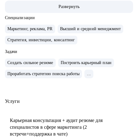
маркетингу/СМО).
Развернуть
• Обширная экспертиза в стратегическом планировании,
консалтинге, запуске новых продуктов и направлений,
Специализации
выводе и повышении узнаваемости новых брендов на
Маркетинг, реклама, PR
Высший и средний менеджмент
рынки, в том числе международные. Опыт привлечения
Стратегия, инвестиции, консалтинг
инвестиций.
• 15+ опыт найма, сформировала 5 команд с нуля. Сильная
Задачи
экспертиза в разработке и внедрении маркетинговых
Создать сильное резюме
Построить карьерный план
систем и процессов.
• Провела более 150 собеседований, более 120 менторских
Проработать стратегию поиска работы
...
сессий.
• Знаю механизмы принятия решений в отделе маркетинга
по релевантности кандидата в России, СНГ, Европе и
Услуги
странах MENA.
• Опыт работы с бизнес-моделями: B2B, B2C.
Карьерная консультация + аудит резюме для
специалистов в сфере маркетинга (2
С чем помогу:
встречи+поддержка в чате)
• Подготовиться к карьерному переходу в сферу