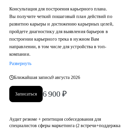
выстроить коммуникации с генеральным директором и
Консультация для построения карьерного плана.
собственниками.
Вы получите четкий пошаговый план действий по
развитию карьеры и достижению карьерных целей,
Кому могу помочь:
пройдете диагностику для выявления барьеров в
• Всем, кто хочет сменить карьерный трек и перейти в
построении карьерного трека в нужном Вам
маркетинг или развиваться в консалтинге;
направлении, в том числе для устройства в топ-
• Специалистам (Junior-Middle-Senior) и руководителям из:
компании.
- Маркетинга (брендинг, PR, digital-маркетинг, SMM,
Развернуть
копирайтинг, event-маркетинг, контент-маркетинг и пр.) и
консалтинга;
Ближайшая запись
9 августа 2026
- E-commerce;
• Директорам по направлениям: маркетинг, e-commerce,
6 900
₽
Записаться
развитие бизнеса;
• Руководителям бизнеса в построении отдела маркетинга.
Аудит резюме + репетиция собеседования для
специалистов сферы маркетинга (2 встречи+поддержка