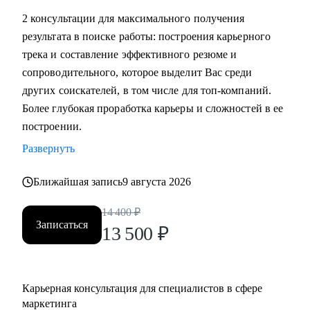
маркетинга, и в сфере маркетинга из одной отрасли в
2 консультации для максимального получения
другую
результата в поиске работы: построения карьерного
• Выявить сильные стороны, а главное, ключевую
трека и составление эффективного резюме и
ценность, за которую будут доплачивать
сопроводительного, которое выделит Вас среди
• Сформулировать карьерную цель и разработать план для
других соискателей, в том числе для топ-компаний.
ее достижения (пошаговая дорожная карта)
Более глубокая проработка карьеры и сложностей в ее
• Составить план роста до позиции директор по
построении.
маркетингу, оценить и усилить управленческие
Развернуть
компетенции
• Проведу аудит резюме и тестового задания, помогу
Ближайшая запись
9 августа 2026
упаковать достижения, составить продающее
14 400
₽
сопроводительное письмо, чтобы приглашали в компании
Записаться
13 500
₽
• Проведу репетицию собеседования, помогу
подготовиться к успешному прохождению интервью и
самопрезентации.
• Построить эффективную команду маркетинга,
Карьерная консультация для специалистов в сфере
оптимизировать процессы внутри отдела маркетинга и
маркетинга