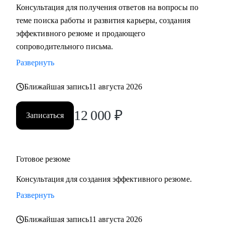
Консультация для получения ответов на вопросы по
теме поиска работы и развития карьеры, создания
С чем помогу:
эффективного резюме и продающего
• Разработать карьерную стратегию и план перехода в IT из
сопроводительного письма.
других сфер.
Развернуть
• Определить, какие из имеющихся навыков можно
применить сейчас, а чему можно научиться в процессе
Ближайшая запись
11 августа 2026
смены вектора.
• Правильно преподнести текущий опыт как в резюме, так
12 000
₽
Записаться
и в самопрезентации на интервью.
• Разобраться в рынке IT и его трендах.
Кому могу помочь:
Готовое резюме
• IT-специалистам от начального уровня до руководителей
Консультация для создания эффективного резюме.
в направлениях: Разработка, Тестирование, Техническая
поддержка, Прикладное и системное администрирование,
Развернуть
DevOps, Продуктовый и Проектный менеджмент,
Ближайшая запись
11 августа 2026
Системная аналитика