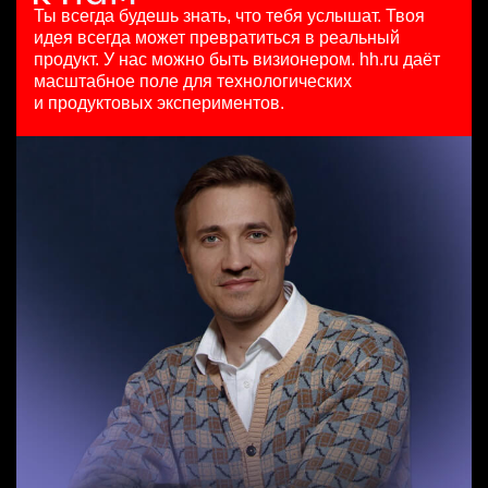
HeadHunter::Коммерческий департамент
HeadHunter::Департамент маркетинга
125000 - 175000 ₽
Ты всегда будешь знать, что тебя услышат.
Твоя
Маркетинговый аналитик на направление "Страны"
3 авг. 2026
10 июл. 2026
Ярославль
идея всегда может превратиться в реальный
HeadHunter::Analytics/Data Science
з/п не указана
з/п не указана
продукт.
У нас можно быть визионером. hh.ru даёт
4 авг. 2026
Москва
Москва
масштабное поле для технологических
Старший специалист телемаркетинга
з/п не указана
и продуктовых экспериментов.
HeadHunter::Телефонные продажи
Москва
Key Account Manager (EdTech)
14 июл. 2026
HeadHunter::Коммерческий департамент
15000000 so'm
вчера
Ташкент
150000 ₽
Ярославль