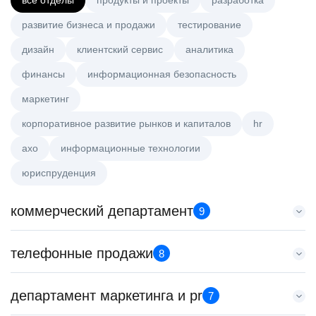
все отделы
продукты и проекты
разработка
развитие бизнеса и продажи
тестирование
дизайн
клиентский сервис
аналитика
финансы
информационная безопасность
маркетинг
корпоративное развитие рынков и капиталов
hr
axo
информационные технологии
юриспруденция
коммерческий департамент
9
Менеджер по работе с ключевыми клиентами (КАМ)
телефонные продажи
8
HeadHunter::Коммерческий департамент
6 авг. 2026
Менеджер по продажам B2B
департамент маркетинга и pr
з/п не указана
7
HeadHunter::Телефонные продажи
Москва