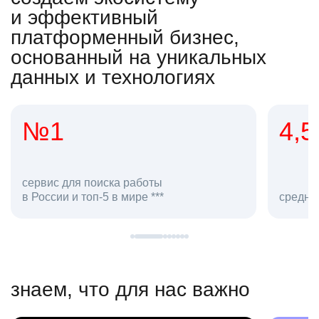
и эффективный
платформенный бизнес,
основанный на уникальных
данных и технологиях
4,5
20
сотруд
средняя оценка hh.ru как работодателя **
в hh.ru
знаем, что для нас важно