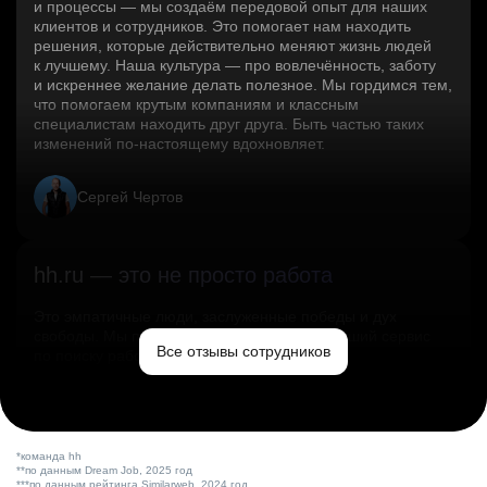
и процессы — мы создаём передовой опыт для наших
клиентов и сотрудников. Это помогает нам находить
решения, которые действительно меняют жизнь людей
к лучшему. Наша культура — про вовлечённость, заботу
и искреннее желание делать полезное. Мы гордимся тем,
что помогаем крутым компаниям и классным
специалистам находить друг друга. Быть частью таких
изменений по‑настоящему вдохновляет.
Сергей Чертов
hh.ru — это не просто работа
Это эмпатичные люди, заслуженные победы и дух
свободы. Мы помогаем миру и создаём лучший сервис
Все отзывы сотрудников
по поиску работы в стране.
Ольга Емельянова
*команда hh
**по данным Dream Job, 2025 год
***по данным рейтинга Similarweb, 2024 год