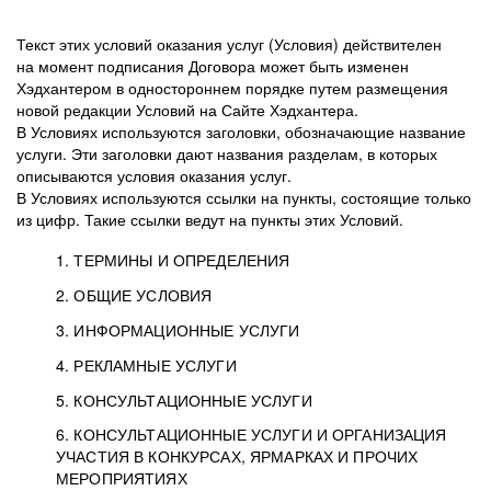
Текст этих условий оказания услуг (Условия) действителен
на момент подписания Договора может быть изменен
Хэдхантером в одностороннем порядке путем размещения
новой редакции Условий на Сайте Хэдхантера.
В Условиях используются заголовки, обозначающие название
услуги. Эти заголовки дают названия разделам, в которых
описываются условия оказания услуг.
В Условиях используются ссылки на пункты, состоящие только
из цифр. Такие ссылки ведут на пункты этих Условий.
1. ТЕРМИНЫ И ОПРЕДЕЛЕНИЯ
2. ОБЩИЕ УСЛОВИЯ
3. ИНФОРМАЦИОННЫЕ УСЛУГИ
1.1. Хэдхантер, или
Хэдхантер, ООО
4. РЕКЛАМНЫЕ УСЛУГИ
HeadHunter, или
«Хэдхантер», ИНН
2.1. Типы и статусы регистрации
5. КОНСУЛЬТАЦИОННЫЕ УСЛУГИ
Исполнитель
7718620740, адрес:
Типы регистрации
3.1. Предоставление доступа к базе данных
2.2. Активация услуг
6. КОНСУЛЬТАЦИОННЫЕ УСЛУГИ И ОРГАНИЗАЦИЯ
125047, г. Москва,
резюме с предложениями Соискателей
Описание и активация
УЧАСТИЯ В КОНКУРСАХ, ЯРМАРКАХ И ПРОЧИХ
2.1.1. Заказчику может быть присвоен один
4.0. Общие условия оказания рекламных услуг
внутригородская
о трудоустройстве с возможностью просмотра
МЕРОПРИЯТИЯХ
из Типов регистраций.
территория
4.0.1. Хэдхантер оказывает Заказчику услугу