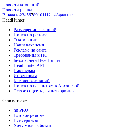
Новости компаний
Новости рынка
В начало
2
3
4
5
6
7
8
9
10
11
12
...
48
дальше
HeadHunter
Размещение вакансий
Поиск по резюме
О компании
Наши вакансии
Реклама на сайте
Требования к ПО
Безопасный HeadHunter
HeadHunter API
Партнерам
Инвесторам
Каталог компаний
Поиск по вакансиям в Архонской
Сетка: соцсеть для нетворкинга
Соискателям
hh PRO
Готовое резюме
Все сервисы
Хочу у вас работать