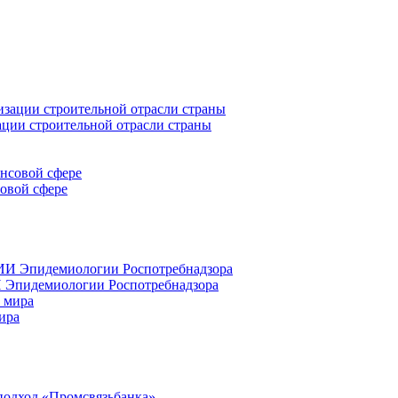
ации строительной отрасли страны
совой сфере
 Эпидемиологии Роспотребнадзора
ира