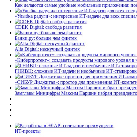
Как делаются самые удобные мобильные приложения: по
«Улыбка радуги»: интересные ИТ-задачи для всех специа
CDEK Digital: свобода развития
Банки.ру: больше чем финтех
Alfa Digital: нескучный финтех
«Киберпротект»: создавать продукты мирового уровня в
ГНИВЦ: сложные ИТ‑задачи и необычные ИТ‑стажировк
«СИБУР Диджитал»: простор для применения ИТ-компе
Замглавы Минцифры Максим Паршин избран президенто
ИТ-проекты