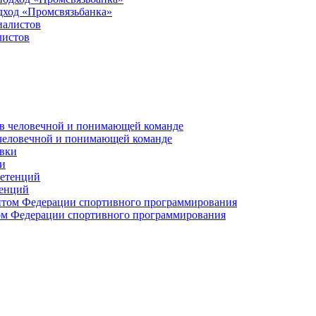
дход «Промсвязьбанка»
листов
 человечной и понимающей команде
и
тенций
м Федерации спортивного программирования