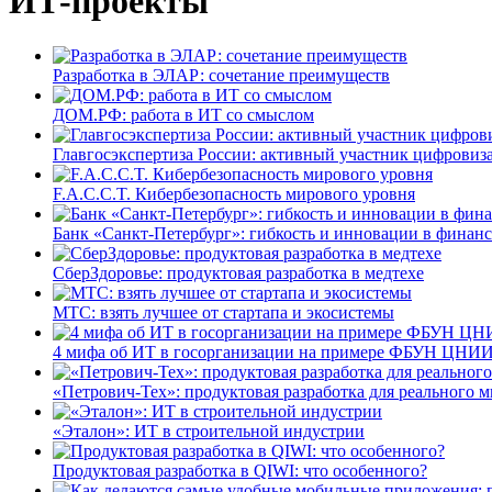
ИТ-проекты
Разработка в ЭЛАР: сочетание преимуществ
ДОМ.РФ: работа в ИТ со смыслом
Главгосэкспертиза России: активный участник цифровиз
F.A.C.C.T. Кибербезопасность мирового уровня
Банк «Санкт-Петербург»: гибкость и инновации в финан
СберЗдоровье: продуктовая разработка в медтехе
МТС: взять лучшее от стартапа и экосистемы
4 мифа об ИТ в госорганизации на примере ФБУН ЦНИИ
«Петрович-Тех»: продуктовая разработка для реального м
«Эталон»: ИТ в строительной индустрии
Продуктовая разработка в QIWI: что особенного?