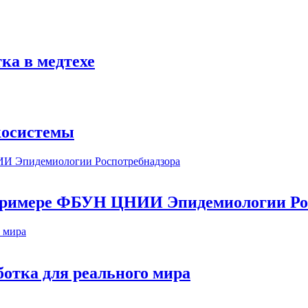
ка в медтехе
косистемы
а примере ФБУН ЦНИИ Эпидемиологии Ро
ботка для реального мира