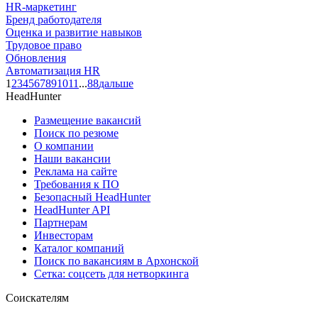
HR-маркетинг
Бренд работодателя
Оценка и развитие навыков
Трудовое право
Обновления
Автоматизация HR
1
2
3
4
5
6
7
8
9
10
11
...
88
дальше
HeadHunter
Размещение вакансий
Поиск по резюме
О компании
Наши вакансии
Реклама на сайте
Требования к ПО
Безопасный HeadHunter
HeadHunter API
Партнерам
Инвесторам
Каталог компаний
Поиск по вакансиям в Архонской
Сетка: соцсеть для нетворкинга
Соискателям