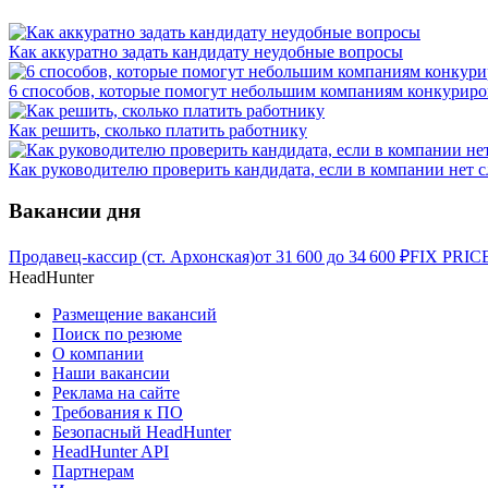
Как аккуратно задать кандидату неудобные вопросы
6 способов, которые помогут небольшим компаниям конкуриро
Как решить, сколько платить работнику
Как руководителю проверить кандидата, если в компании нет 
Вакансии дня
Продавец-кассир (ст. Архонская)
от
31 600
до
34 600
₽
FIX PRICE
HeadHunter
Размещение вакансий
Поиск по резюме
О компании
Наши вакансии
Реклама на сайте
Требования к ПО
Безопасный HeadHunter
HeadHunter API
Партнерам