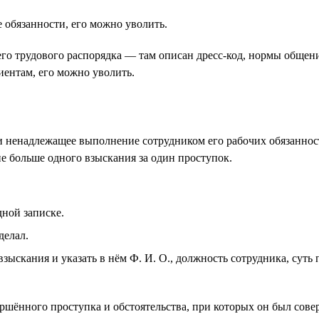
 обязанности, его можно уволить.
 трудового распорядка — там описан дресс-код, нормы общения 
иентам, его можно уволить.
и ненадлежащее выполнение сотрудником его рабочих обязанно
е больше одного взыскания за один проступок.
дной записке.
делал.
скания и указать в нём Ф. И. О., должность сотрудника, суть п
шённого проступка и обстоятельства, при которых он был совер