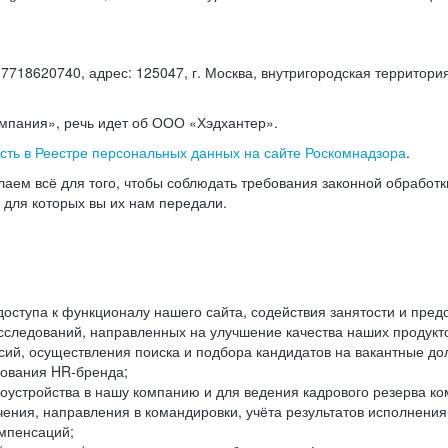
18620740, адрес: 125047, г. Москва, внутригородская территория
омпания», речь идет об ООО «Хэдхантер».
есть в Реестре персональных данных на сайте Роскомнадзора
.
аем всё для того, чтобы соблюдать требования законной обработ
, для которых вы их нам передали.
ступа к функционалу нашего сайта, содействия занятости и пред
следований, направленных на улучшение качества наших продуктов
ий, осуществления поиска и подбора кандидатов на вакантные дол
ования HR-бренда;
оустройства в нашу компанию и для ведения кадрового резерва ко
чения, направления в командировки, учёта результатов исполнени
омпенсаций;