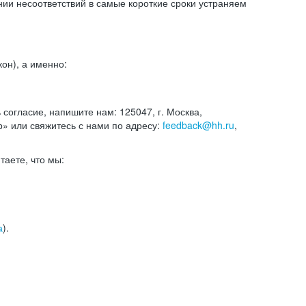
и несоответствий в самые короткие сроки устраняем
он), а именно:
ь согласие, напишите нам: 125047, г. Москва,
р» или свяжитесь с нами по адресу:
feedback@hh.ru
,
итаете, что мы:
а
).