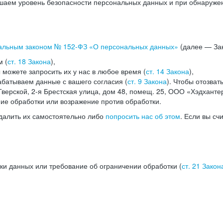
аем уровень безопасности персональных данных и при обнаружени
альным законом №
152-ФЗ
«О персональных данных»
(далее — Зак
м (
ст. 18 Закона
),
можете запросить их у нас в любое время (
ст. 14 Закона
),
абатываем данные с вашего согласия (
ст. 9 Закона
). Чтобы отозват
верской, 2-я Брестская улица, дом 48, помещ. 25, ООО «Хэдханте
ние обработки или возражение против обработки.
далить их самостоятельно либо
попросить нас об этом
. Если вы сч
ки данных или требование об ограничении обработки (
ст. 21 Закон