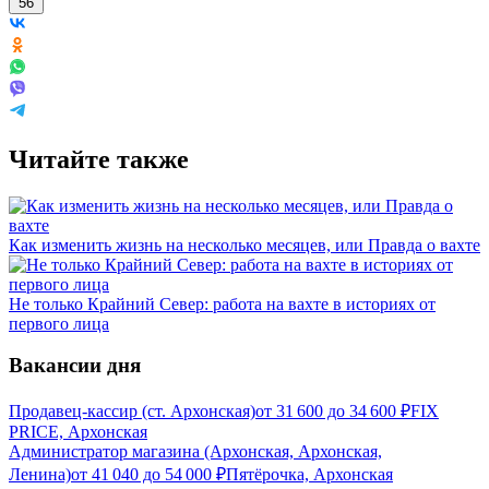
56
Читайте также
Как изменить жизнь на несколько месяцев, или Правда о вахте
Не только Крайний Север: работа на вахте в историях от
первого лица
Вакансии дня
Продавец-кассир (ст. Архонская)
от
31 600
до
34 600
₽
FIX
PRICE, Архонская
Администратор магазина (Архонская, Архонская,
Ленина)
от
41 040
до
54 000
₽
Пятёрочка, Архонская