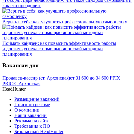
«Говорят, царь ненастоящий»: что такое синдром самозванца и
как его преодолеть
Верить в себя: как улучшить профессиональную самооценку
Поймать кайдзен: как повысить эффективность работы
и достичь успеха с помощью японской методики
планирования
Вакансии дня
Продавец-кассир (ст. Архонская)
от
31 600
до
34 600
₽
FIX
PRICE, Архонская
HeadHunter
Размещение вакансий
Поиск по резюме
О компании
Наши вакансии
Реклама на сайте
Требования к ПО
Безопасный HeadHunter