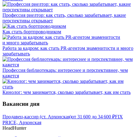
Профессия риелтор: как стать, сколько зарабатывает, какие
перспективы открывает
Как стать бортпроводником
Работа за кадром: как стать PR-агентом знаменитости и много
зарабатывать
Профессия библиотекарь: интереснее и перспективнее, чем
кажется
Кинолог: чем занимается, сколько зарабатывает, как им стать
Вакансии дня
Продавец-кассир (ст. Архонская)
от
31 600
до
34 600
₽
FIX
PRICE, Архонская
HeadHunter