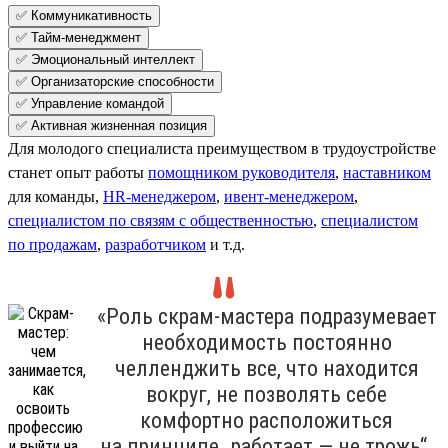
✅ Коммуникативность
✅ Тайм-менеджмент
✅ Эмоциональный интеллект
✅ Организаторские способности
✅ Управление командой
✅ Активная жизненная позиция
Для молодого специалиста преимуществом в трудоустройстве
станет опыт работы
помощником руководителя
,
наставником
для команды,
HR-менеджером
,
ивент-менеджером
,
специалистом по связям с общественностью
,
специалистом
по продажам
,
разработчиком
и т.д.
«Роль скрам-мастера подразумевает
необходимость постоянно
челленджить все, что находится
вокруг, не позволять себе
комфортно расположиться
на принципе „работает — не трожь“.