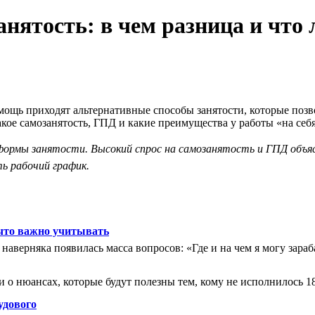
анятость: в чем разница и чт
мощь приходят альтернативные способы занятости, которые позво
акое самозанятость, ГПД и какие преимущества у работы «на себя
рмы занятости. Высокий спрос на самозанятость и ГПД объяс
ь рабочий график.
 что важно учитывать
я наверняка появилась масса вопросов: «Где и на чем я могу зар
и о нюансах, которые будут полезны тем, кому не исполнилось 18
удового