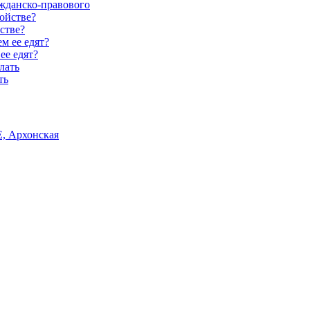
ажданско-правового
стве?
ее едят?
ть
, Архонская