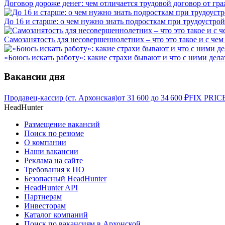
Договор дороже денег: чем отличается трудовой договор от гр
До 16 и старше: о чем нужно знать подросткам при трудоустрой
Самозанятость для несовершеннолетних – что это такое и с чем 
«Боюсь искать работу»: какие страхи бывают и что с ними дела
Вакансии дня
Продавец-кассир (ст. Архонская)
от
31 600
до
34 600
₽
FIX PRICE
HeadHunter
Размещение вакансий
Поиск по резюме
О компании
Наши вакансии
Реклама на сайте
Требования к ПО
Безопасный HeadHunter
HeadHunter API
Партнерам
Инвесторам
Каталог компаний
Поиск по вакансиям в Архонской