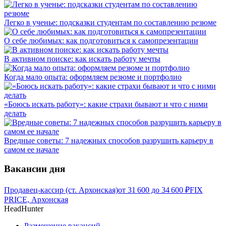
Легко в ученье: подсказки студентам по составлению резюме
О себе любимых: как подготовиться к самопрезентации
В активном поиске: как искать работу мечты
Когда мало опыта: оформляем резюме и портфолио
«Боюсь искать работу»: какие страхи бывают и что с ними
делать
Вредные советы: 7 надежных способов разрушить карьеру в
самом ее начале
Вакансии дня
Продавец-кассир (ст. Архонская)
от
31 600
до
34 600
₽
FIX
PRICE, Архонская
HeadHunter
Размещение вакансий