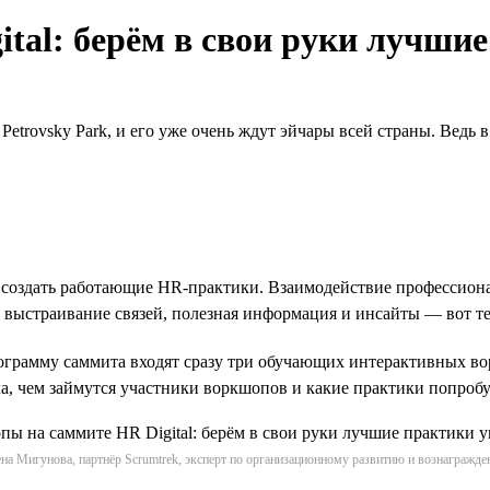
tal: берём в свои руки лучши
Petrovsky Park, и его уже очень ждут эйчары всей страны. Ведь 
оздать работающие НR-практики. Взаимодействие профессионало
 выстраивание связей, полезная информация и инсайты — вот те
рограмму саммита входят сразу три обучающих интерактивных в
ала, чем займутся участники воркшопов и какие практики попробу
на Мигунова, партнёр Scrumtrek, эксперт по организационному развитию и вознагражд