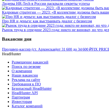
Лидеры HR-Tech в России раскрыли секреты успеха
Кадровые стратегии — 2023: «В коллективе должны быть ваши
Про HR и деньги: как выстраивать диалог с бизнесом
Рынок труда в середине 2023 года: никто не виноват, но что де
Вакансии дня
Продавец-кассир (ст. Архонская)
от
31 600
до
34 600
₽
FIX PRICE
HeadHunter
Размещение вакансий
Поиск по резюме
О компании
Наши вакансии
Реклама на сайте
Требования к ПО
Безопасный HeadHunter
HeadHunter API
Партнерам
Инвесторам
Каталог компаний