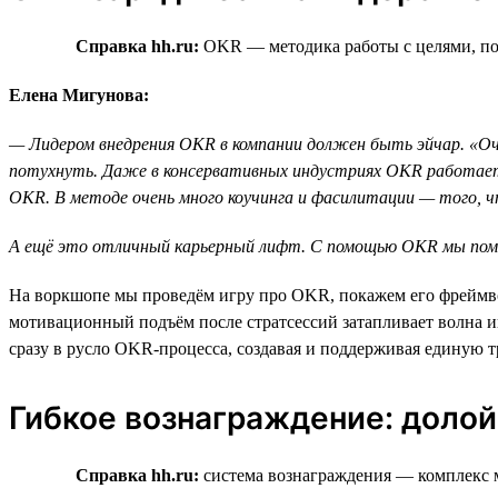
Справка hh.ru:
OKR — методика работы с целями, пом
Елена Мигунова:
— Лидером внедрения OKR в компании должен быть эйчар. «Оча
потухнуть. Даже в консервативных индустриях OKR работает 
ОKR. В методе очень много коучинга и фасилитации — того, 
А ещё это отличный карьерный лифт. С помощью OKR мы помога
На воркшопе мы проведём игру про OKR, покажем его фреймво
мотивационный подъём после стратсессий затапливает волна и
сразу в русло OKR-процесса, создавая и поддерживая единую т
Гибкое вознаграждение: долой
Справка hh.ru:
система вознаграждения — комплекс 