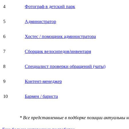
4
Фотограф в детский парк
5
Администратор
6
Хостес / помощник администратора
7
Сборщик велосипедов/инвентаря
8
Специалист проверки обращений (чаты)
9
Контент-менеджер
10
Бармен / бариста
* Все представленные в подборке позиции актуальны 