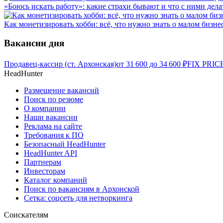
«Боюсь искать работу»: какие страхи бывают и что с ними дела
Как монетизировать хобби: всё, что нужно знать о малом бизне
Вакансии дня
Продавец-кассир (ст. Архонская)
от
31 600
до
34 600
₽
FIX PRICE
HeadHunter
Размещение вакансий
Поиск по резюме
О компании
Наши вакансии
Реклама на сайте
Требования к ПО
Безопасный HeadHunter
HeadHunter API
Партнерам
Инвесторам
Каталог компаний
Поиск по вакансиям в Архонской
Сетка: соцсеть для нетворкинга
Соискателям