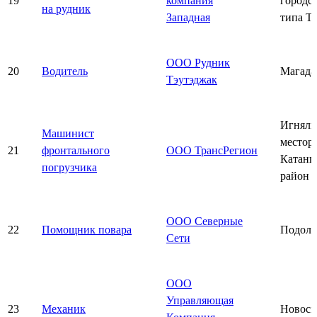
19
компания
городс
на рудник
Западная
типа Т
ООО Рудник
20
Водитель
Магада
Тэутэджак
Игняли
Машинист
местор
21
фронтального
ООО ТрансРегион
Катанг
погрузчика
район
ООО Северные
22
Помощник повара
Подоль
Сети
ООО
Управляющая
23
Механик
Новоси