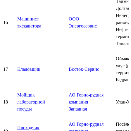
Таймы
Долган
Ненец
Машинист
ООО
16
район,
экскаватора
Энергосервис
Нефтен
термин
Танала
Оймяко
улус (р
17
Кладовщик
Восток-Сервис
террит
Бадран
Мойщик
АО Горно-рудная
18
лабораторной
компания
Улан-У
посуды
Западная
АО Горно-рудная
Посёло
Проходчик