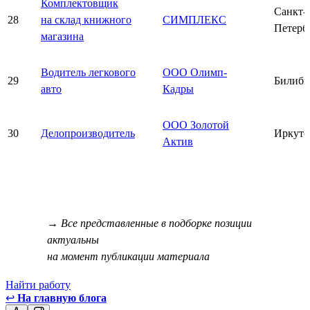
Комплектовщик
Санкт-
28
на склад книжного
СИМПЛЕКС
Петерб
магазина
Водитель легкового
ООО Олимп-
29
Билиби
авто
Кадры
ООО Золотой
30
Делопроизводитель
Иркутс
Актив
→ Все представленные в подборке позиции
актуальны
на момент публикации материала
Найти работу
↩
На главную блога