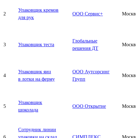
Упаковщик кремов
2
ООО Сервис+
Москва
для рук
Глобальные
3
Упаковщик теста
Москва
решения ДТ
Упаковщик яиц
ООО Аутсорсинг
4
Москва
в лотки на ферму
Групп
Упаковщик
5
ООО Открытие
Москва
шоколада
Сотрудник линии
6
упаковки на склад
СИМПЛЕКС
Москва