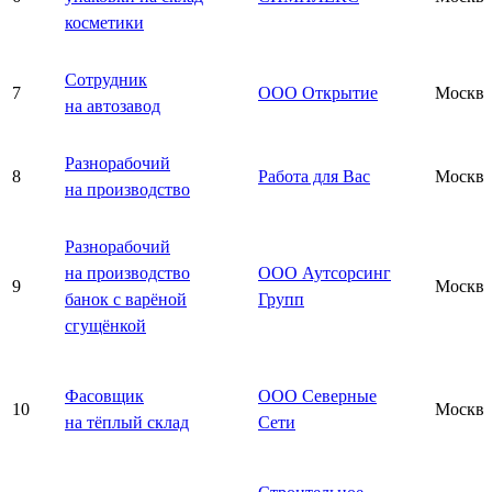
косметики
Сотрудник
7
ООО Открытие
Москва
на автозавод
Разнорабочий
8
Работа для Вас
Москва
на производство
Разнорабочий
на производство
ООО Аутсорсинг
9
Москва
банок с варёной
Групп
сгущёнкой
Фасовщик
ООО Северные
10
Москва
на тёплый склад
Сети