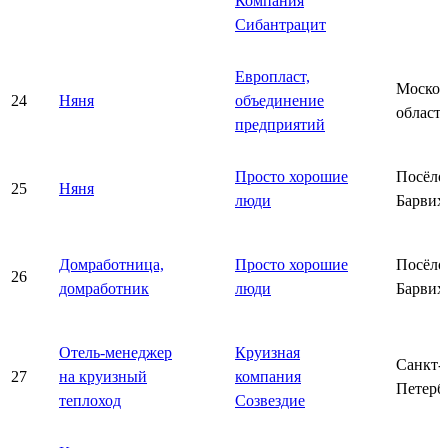
Компания
Сибантрацит
Европласт,
Москов
24
Няня
объединение
область
предприятий
Просто хорошие
Посёло
25
Няня
люди
Барвих
Домработница,
Просто хорошие
Посёло
26
домработник
люди
Барвих
Отель-менеджер
Круизная
Санкт-
27
на круизный
компания
Петерб
теплоход
Созвездие