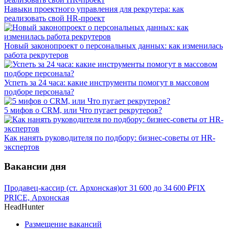
Навыки проектного управления для рекрутера: как
реализовать свой HR-проект
Новый законопроект о персональных данных: как изменилась
работа рекрутеров
Успеть за 24 часа: какие инструменты помогут в массовом
подборе персонала?
5 мифов о CRM, или Что пугает рекрутеров?
Как нанять руководителя по подбору: бизнес-советы от HR-
экспертов
Вакансии дня
Продавец-кассир (ст. Архонская)
от
31 600
до
34 600
₽
FIX
PRICE, Архонская
HeadHunter
Размещение вакансий