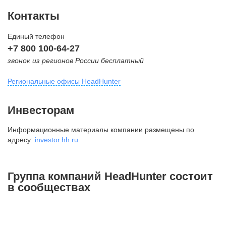
Контакты
Единый телефон
+7 800 100-64-27
звонок из регионов России бесплатный
Региональные офисы HeadHunter
Москва
Инвесторам
внутригородская территория
Информационные материалы компании размещены по
Муниципальный округ Тверской,
адресу:
investor.hh.ru
2-я Брестская ул., д. 48,
помещение 25
+7 495 974-64-27
Группа компаний HeadHunter состоит
+7 495 980-64-27
в сообществах
+7 495 134-92-24
press@hh.ru