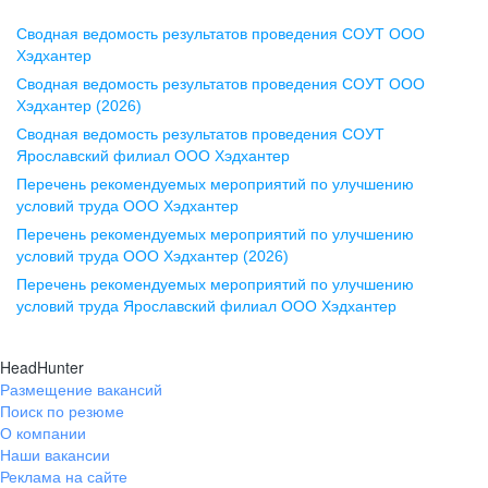
Сводная ведомость результатов проведения СОУТ ООО
Воронеж
Хэдхантер
Сводная ведомость результатов проведения СОУТ ООО
ул. Комиссаржевской, д. 10,
Хэдхантер (2026)
офис 1212
Сводная ведомость результатов проведения СОУТ
+7 473 280-05-05
Ярославский филиал ООО Хэдхантер
pr@vrn.hh.ru
Перечень рекомендуемых мероприятий по улучшению
условий труда ООО Хэдхантер
Казань
Перечень рекомендуемых мероприятий по улучшению
ул. Спартаковская, д. 2А, этаж 3,
условий труда ООО Хэдхантер (2026)
помещение 15
Перечень рекомендуемых мероприятий по улучшению
условий труда Ярославский филиал ООО Хэдхантер
+7 843 212-12-50
pr@kzn.hh.ru
HeadHunter
Размещение вакансий
Екатеринбург
Поиск по резюме
ул. Боевых Дружин, стр. 20,
О компании
5 этаж, офис 505, 521
Наши вакансии
Реклама на сайте
+7 343 226-79-99