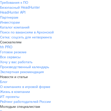
Требования к ПО
pr@ural.hh.ru
Безопасный HeadHunter
HeadHunter API
Краснодар
Партнерам
Инвесторам
ул. Янковского, д. 169, 7 этаж,
Каталог компаний
706 каб.
Поиск по вакансиям в Архонской
+7 861 205-55-57
Сетка: соцсеть для нетворкинга
pr@krd.hh.ru
Соискателям
hh PRO
Готовое резюме
Владивосток
Все сервисы
пер. Ланинский д. 4, офис 3.4
Хочу у вас работать
Производственный календарь
+7 423 202-33-28
Экспертная рекомендация
pr@dv.hh.ru
Новости и статьи
Блог
Новосибирск
О компаниях в игровой форме
Жизнь в компании
ул. Большевистская, д. 35,
ИТ-проекты
помещение 21
Рейтинг работодателей России
+7 383 207-94-64
Молодым специалистам