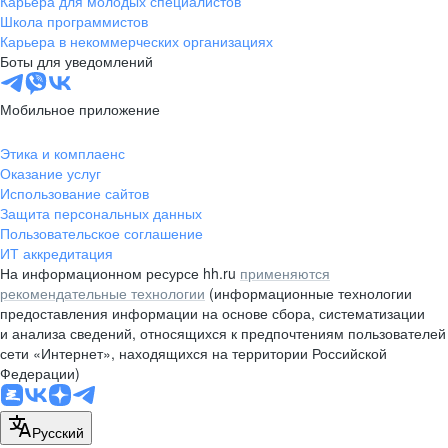
Карьера для молодых специалистов
pr@nsk.hh.ru
Школа программистов
Карьера в некоммерческих организациях
Минск
Боты для уведомлений
пр-т Дзержинского, д. 57,
10 этаж, помещение 45-1
Мобильное приложение
+375 (17)
336-03-02
Этика и комплаенс
pr@rabota.by
Оказание услуг
Использование сайтов
Алматы
Защита персональных данных
Пользовательское соглашение
пр. Абая, д. 151, БЦ Алатау,
ИТ аккредитация
12 этаж, офис 1209
На информационном ресурсе hh.ru
применяются
+7 727 232-13-13
рекомендательные технологии
(информационные технологии
pr@headhunter.com.kz
предоставления информации на основе сбора, систематизации
и анализа сведений, относящихся к предпочтениям пользователей
сети «Интернет», находящихся на территории Российской
Федерации)
Русский