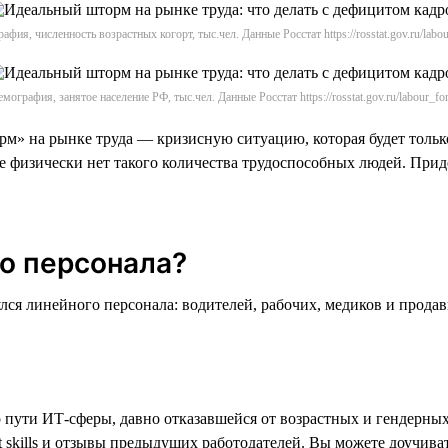
афия, численность возрастных когорт, тыс.чел. Данные Росстат https://rosstat.gov.ru/labou
мография, занятое население РФ, тыс.чел. Данные Росстат https://rosstat.gov.ru/labour_fo
м» на рынке труда — кризисную ситуацию, которая будет тольк
не физически нет такого количества трудоспособных людей. Прид
го персонала?
лся линейного персонала: водителей, рабочих, медиков и продав
пути ИТ-сферы, давно отказавшейся от возрастных и гендерных 
t skills и отзывы предыдущих работодателей. Вы можете доучива