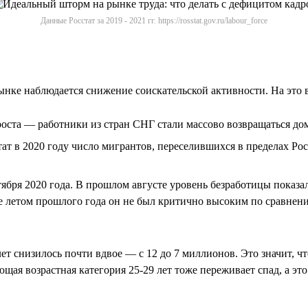
Данные Росстат за 2019 - 2021 гг. https://rosstat.gov.ru/labour_force
ынке наблюдается снижение соискательской активности. На это в
оста — работники из стран СНГ стали массово возвращаться до
т в 2020 году число мигрантов, переселившихся в пределах Росси
ября 2020 года. В прошлом августе уровень безработицы показал 
аже летом прошлого года он не был критично высоким по сравне
 лет снизилось почти вдвое — с 12 до 7 миллионов. Это значит, ч
ая возрастная категория 25-29 лет тоже переживает спад, а эт