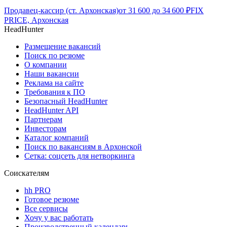
Продавец-кассир (ст. Архонская)
от
31 600
до
34 600
₽
FIX
PRICE, Архонская
HeadHunter
Размещение вакансий
Поиск по резюме
О компании
Наши вакансии
Реклама на сайте
Требования к ПО
Безопасный HeadHunter
HeadHunter API
Партнерам
Инвесторам
Каталог компаний
Поиск по вакансиям в Архонской
Сетка: соцсеть для нетворкинга
Соискателям
hh PRO
Готовое резюме
Все сервисы
Хочу у вас работать
Производственный календарь