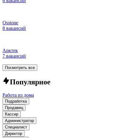
6 вакансий
Osstone
8 вакансий
Арктек
7 вакансий
Посмотреть все
Популярное
Работа из дома
Подработка
Продавец
Кассир
Администратор
Специалист
Директор